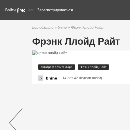
Войти
или
Зарегистрироваться
БылоСтало
»
bnine
» Фрэнк Ллойд Райт
Фрэнк Ллойд Райт
автограф архитектора
Фрэнк Ллойд Райт
bnine
14 лет 42 недели назад