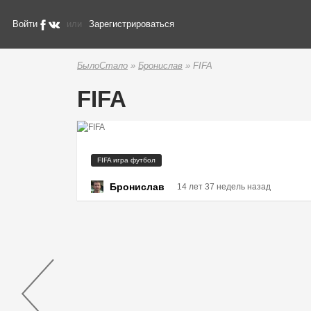
Войти
или
Зарегистрироваться
БылоСтало
»
Бронислав
» FIFA
FIFA
FIFA игра футбол
Бронислав
14 лет 37 недель назад