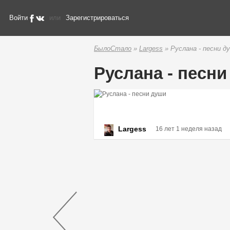
Войти
или
Зарегистрироваться
БылоСтало
»
Largess
» Руслана - песни д
Руслана - песн
Largess
16 лет 1 неделя назад