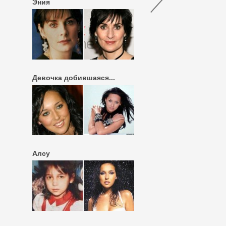
Эния
Девочка добившаяся...
Алсу