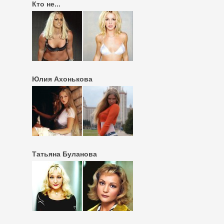
Кто не...
Юлия Ахонькова
Татьяна Буланова