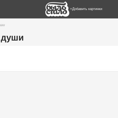
+Добавить картинки
уши
и души