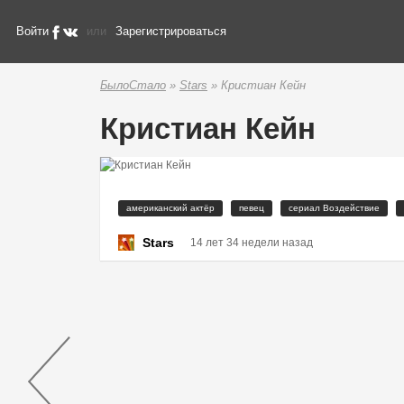
Войти
или
Зарегистрироваться
БылоСтало
»
Stars
» Кристиан Кейн
Кристиан Кейн
американский актёр
певец
сериал Воздействие
Stars
14 лет 34 недели назад