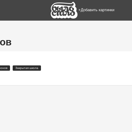
+Добавить картинки
ов
ронов
Закрытая школа