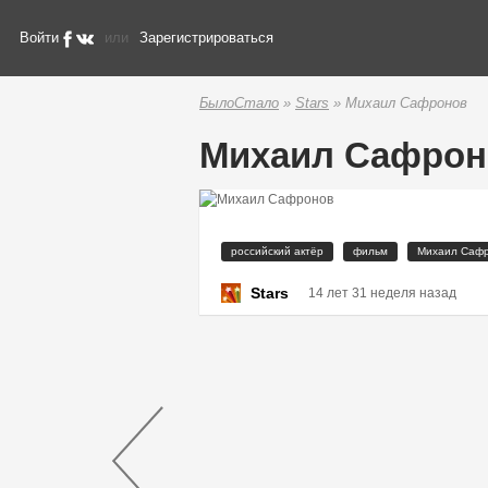
Войти
или
Зарегистрироваться
БылоСтало
»
Stars
» Михаил Сафронов
Михаил Сафрон
российский актёр
фильм
Михаил Саф
Stars
14 лет 31 неделя назад