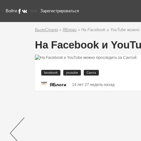
Войти
или
Зарегистрироваться
БылоСтало
»
ЯБлоги
» На Facebook и YouTube можно
На Facebook и YouT
facebook
youtube
Санта
ЯБлоги
14 лет 27 недель назад