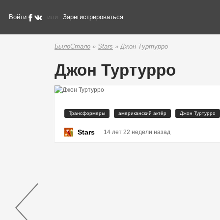
Войти
или
Зарегистрироваться
БылоСтало
»
Stars
» Джон Туртурро
Джон Туртурро
Трансформеры
американский актёр
Джон Туртурро
Stars
14 лет 22 недели назад