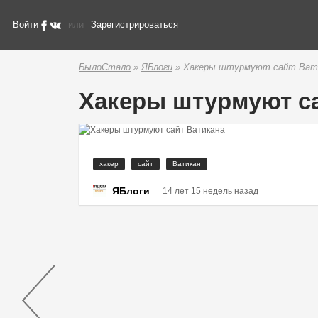
Войти
или
Зарегистрироваться
БылоСтало
»
ЯБлоги
» Хакеры штурмуют сайт Ват
Хакеры штурмуют са
хакер
сайт
Ватикан
ЯБлоги
14 лет 15 недель назад