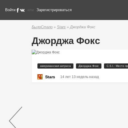
Войти
или
Зарегистрироваться
БылоСтало
»
Stars
» Джорджа Фокс
Джорджа Фокс
американская актриса
Джорджа Фокс
C.S.I.: Место 
Stars
14 лет 13 недель назад