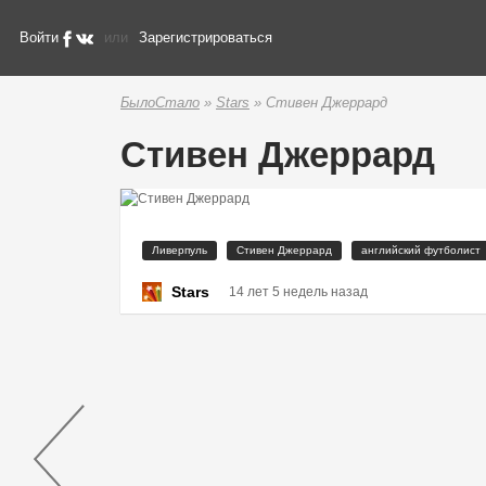
Войти
или
Зарегистрироваться
БылоСтало
»
Stars
» Стивен Джеррард
Стивен Джеррард
Ливерпуль
Стивен Джеррард
английский футболист
Stars
14 лет 5 недель назад