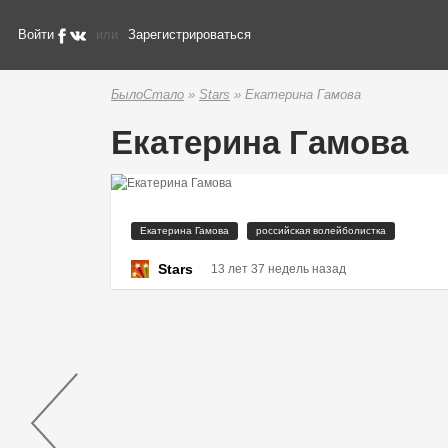
Войти
или
Зарегистрироваться
БылоСтало
»
Stars
» Екатерина Гамова
Екатерина Гамова
Екатерина Гамова
российская волейболистка
Stars
13 лет 37 недель назад