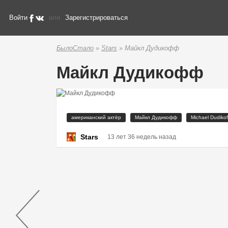
Войти
или
Зарегистрироваться
БылоСтало
»
Stars
» Майкл Дудикофф
Майкл Дудикофф
американский актёр
Майкл Дудикофф
Michael Dudikof
Stars
13 лет 36 недель назад