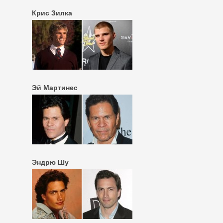
Крис Зилка
Эй Мартинес
Эндрю Шу