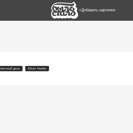
+Добавить картинки
овочный день
Ethan Hawke