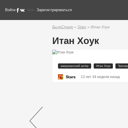
Войти
или
Зарегистрироваться
БылоСтало
»
Stars
» Итан Хоук
Итан Хоук
американский актёр
Итан Хоук
Тренир
Stars
13 лет 34 недели назад