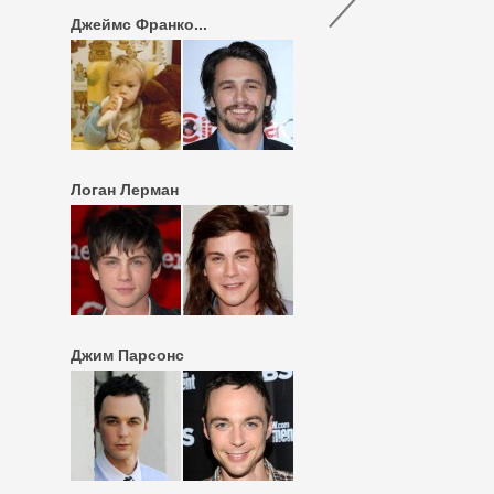
Джеймс Франко...
Логан Лерман
Джим Парсонс