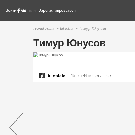
Войти
или
Зарегистрироваться
БылоСтало
»
bilostalo
» Тимур Юнусов
Тимур Юнусов
bilostalo
15 лет 46 недель назад