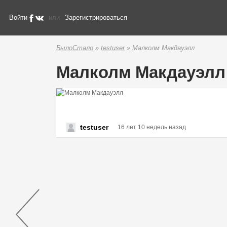
Войти
или
Зарегистрироваться
БылоСтало
»
testuser
» Малколм Макдауэлл
Малколм Макдауэлл
testuser
16 лет 10 недель назад