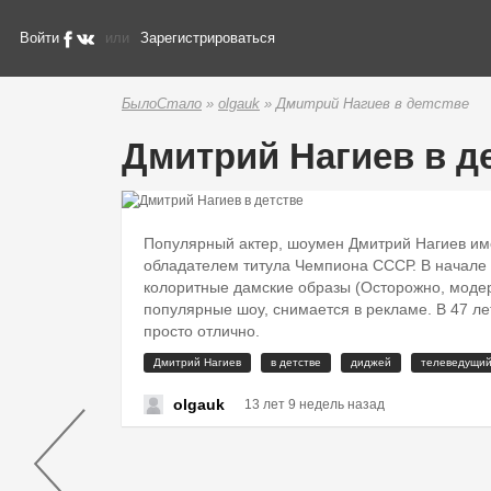
Войти
или
Зарегистрироваться
БылоСтало
»
olgauk
» Дмитрий Нагиев в детстве
Дмитрий Нагиев в д
Популярный актер, шоумен Дмитрий Нагиев имее
обладателем титула Чемпиона СССР. В начале 
колоритные дамские образы (Осторожно, модер
популярные шоу, снимается в рекламе. В 47 ле
просто отлично.
Дмитрий Нагиев
в детстве
диджей
телеведущи
olgauk
13 лет 9 недель назад