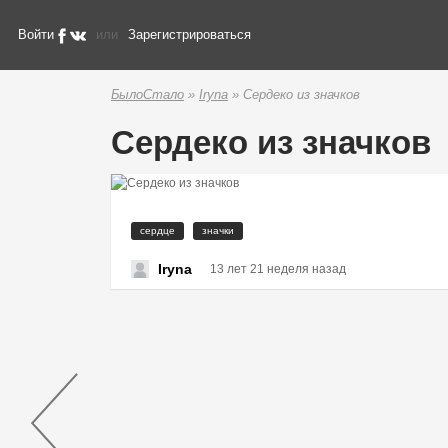
Войти
или
Зарегистрироваться
БылоСтало
»
Iryna
» Сердеко из значков
Сердеко из значков
сердце
значки
Iryna
13 лет 21 неделя назад