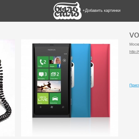
+Добавить картинки
vo
Моск
http:
Приг