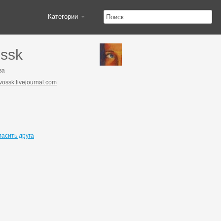
Категории
ssk
ва
//vossk.livejournal.com
ласить друга