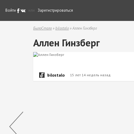
Войти
или
Зарегистрироваться
БылоСтало
»
bilostalo
» Аллен Гинзберг
Аллен Гинзберг
bilostalo
15 лет 14 недель назад