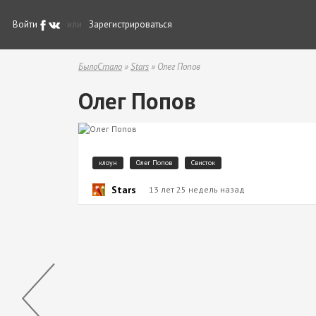
Войти
или
Зарегистрироваться
БылоСтало
»
Stars
» Олег Попов
Олег Попов
клоун
Олег Попов
Свисток
Stars
13 лет 25 недель назад