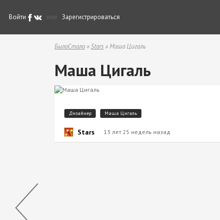
Войти
или
Зарегистрироваться
БылоСтало
»
Stars
» Маша Цигаль
Маша Цигаль
Дизайнер
Маша Цигаль
Stars
13 лет 25 недель назад