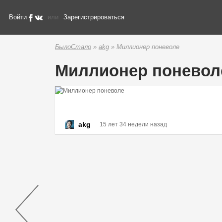
Войти
или
Зарегистрироваться
БылоСтало
»
akg
» Миллионер поневоле
Миллионер поневол
akg
15 лет 34 недели назад