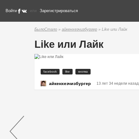
Войти
или
Зарегистрироваться
БылоСтало
»
айкенхезчизбургер
» Like или Лайк
Like или Лайк
facebook
like
кнопка
айкенхезчизбургер
13 лет 34 недели назад