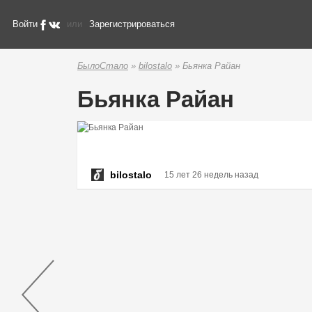
Войти
или
Зарегистрироваться
БылоСтало
»
bilostalo
» Бьянка Райан
Бьянка Райан
bilostalo
15 лет 26 недель назад