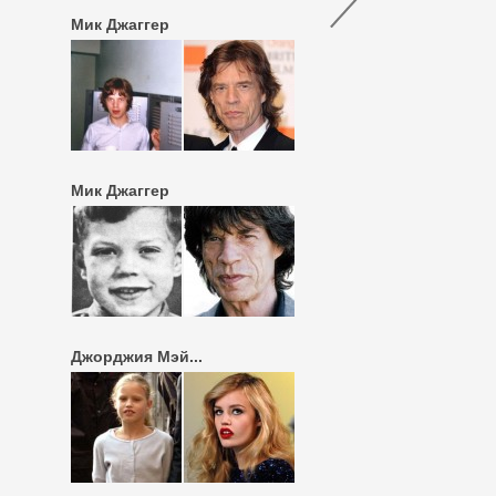
Мик Джаггер
Мик Джаггер
Джорджия Мэй...