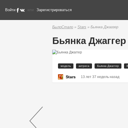
Войти
или
Зарегистрироваться
БылоСтало
»
Stars
» Бьянка Джаггер
Бьянка Джаггер
модель
актриса
Бьянка Джаггер
Stars
13 лет 37 недель назад