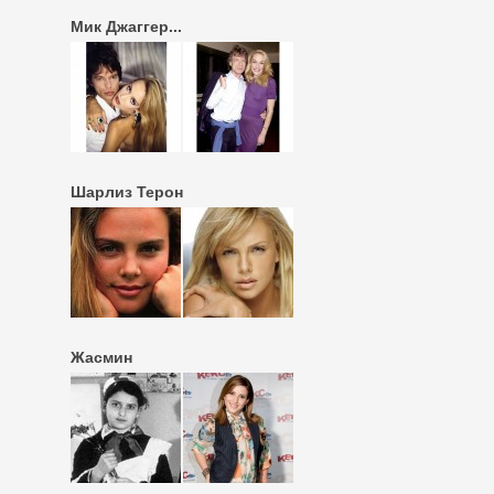
Мик Джаггер...
Шарлиз Терон
Жасмин