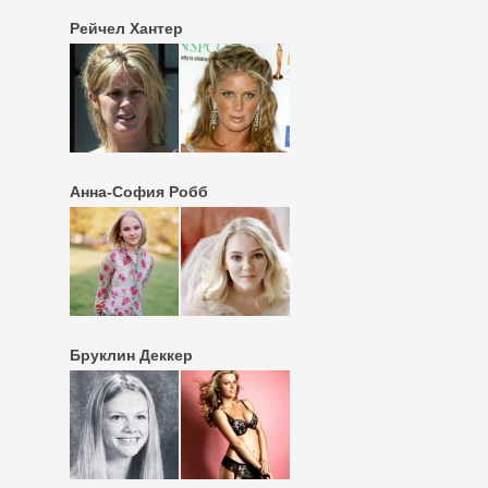
Рейчел Хантер
Анна-Cофия Робб
Бруклин Деккер