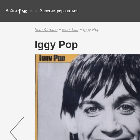
Войти
или
Зарегистрироваться
БылоСтало
»
ivan_kaa
» Iggy Pop
Iggy Pop