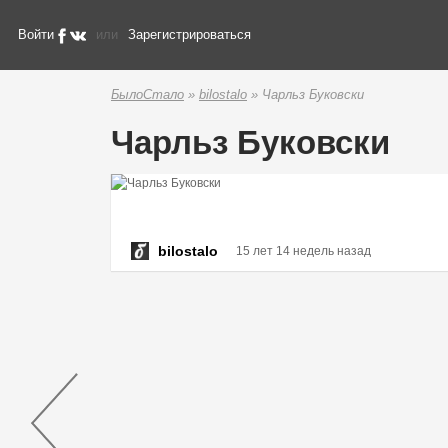
Войти
или
Зарегистрироваться
БылоСтало
»
bilostalo
» Чарльз Буковски
Чарльз Буковски
bilostalo
15 лет 14 недель назад