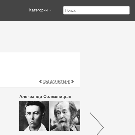
Категории
Код для вставки
Александр Солженицын