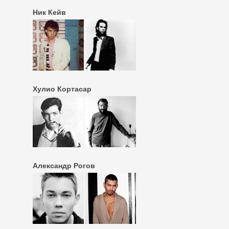
Ник Кейв
Хулио Кортасар
Александр Рогов