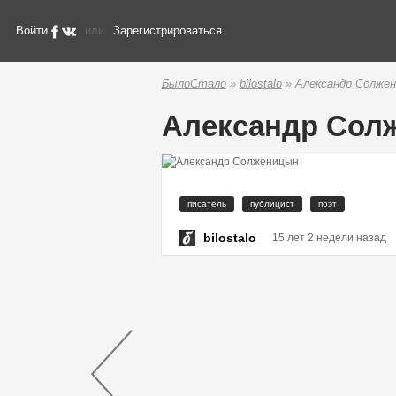
Войти
или
Зарегистрироваться
БылоСтало
»
bilostalo
» Александр Солже
Александр Сол
писатель
публицист
поэт
bilostalo
15 лет 2 недели назад