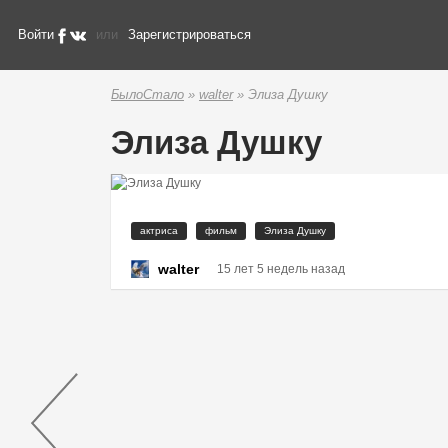
Войти
или
Зарегистрироваться
БылоСтало
»
walter
» Элиза Душку
Элиза Душку
актриса
фильм
Элиза Душку
walter
15 лет 5 недель назад