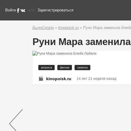
Войти
или
Зарегистрироваться
БылоСтало
»
kinopoisk.ru
» Руни Мара заменила Блей
Руни Мара заменила
актриса
фильм
замена
kinopoisk.ru
14 лет 21 неделя назад