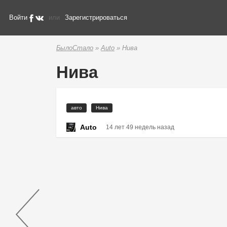
Войти
или
Зарегистрироваться
БылоСтало
»
Auto
» Нива
Нива
авто
Нива
Auto
14 лет 49 недель назад