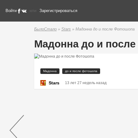
Войти
или
Зарегистрироваться
БылоСтало
»
Stars
» Мадонна до и после Фотошопа
Мадонна до и посл
Мадонна
до и после фотошопа
Stars
13 лет 27 недель назад