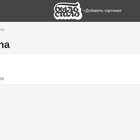
+Добавить картинки
na
na
ад