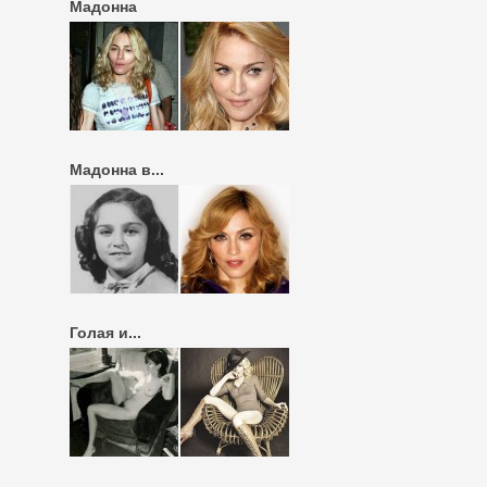
Мадонна
Мадонна в...
Голая и...