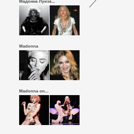
Мадонна Луиза...
Madonna
Madonna on...