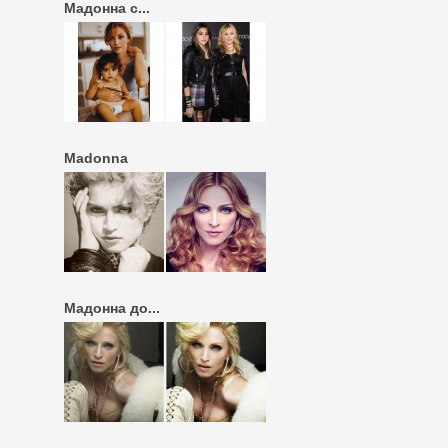
Мадонна с...
Madonna
Мадонна до...