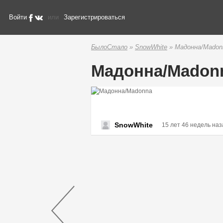
Войти
или
Зарегистрироваться
БылоСтало
»
SnowWhite
» Мадонна/Madon
Мадонна/Madon
SnowWhite
15 лет 46 недель наз